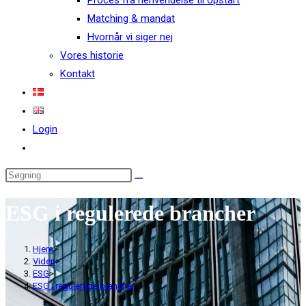
Proces fra henvendelse til opstart
Matching & mandat
Hvornår vi siger nej
Vores historie
Kontakt
Login
ESG i regulerede brancher
Hjem
>
Viden
>
ESG
>
ESG i regulerede brancher