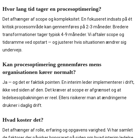
Hvor lang tid tager en procesoptimering?
Det afhænger af scope og kompleksitet. En fokuseret indsats på ét
kritisk procesområde kan gennemføres på 2-3 måneder. Bredere
transformationer tager typisk 4-9 måneder. Vi aftaler scope og
tidsramme ved opstart — og justerer hvis situationen ændrer sig
undervejs.
Kan procesoptimering gennemføres mens
organisationen kører normalt?
Ja — og det er faktisk pointen. En interim leder implementerer i drift,
ikke ved siden af den. Det kræver at scope er afgrænset og at
ledelsesopbakningen er reel. Ellers risikerer man at ændringerne
drukner i daglig drift.
Hvad koster det?
Det afhænger af rolle, erfaring og opgavens varighed. Vi har samlet
de faktorer der påvirker honoraret på siden om
hvad interim ledelse