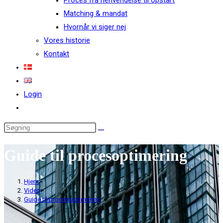
Proces fra henvendelse til opstart
Matching & mandat
Hvornår vi siger nej
Vores historie
Kontakt
Login
Guide til procesoptimering
Hjem
>
Viden
>
Guide til procesoptimering