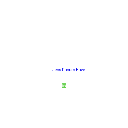
ESG articles
panum
Musvitvej 4
6000 Kolding
CVR: 45374467
Mail:
Jens Panum Have
Privacy Policy
Terms & Conditions