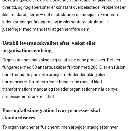
Beslutningsveje er uklare, godkendelsesniveauer er akkumuleret
over tid, og nøglepersoner er konstant overbelastede. Problemet er
ikke medarbejderne — det er strukturen de arbejder i. En interim
leder kortlægger årsagerne og implementerer strukturelle
justeringer med mandat til at gennemføre dem.
Ustabil leverancekvalitet efter vækst eller
organisationsændring
Organisationen har vokset sig ud af sine egne processer. Det der
fungerede med 50 ansatte, skaber friktion med 200. Eller en fusion
har efterladt to parallelle arbejdsmetoder der aldrig blev
harmoniseret. En interim leder bringes ind med et klart
transformationsmandat og forlader organisationen når de nye
processer er forankret i drift.
Post-opkøbsintegration hvor processer skal
standardiseres
To organisationer er fusioneret, men arbejder stadig efter hver