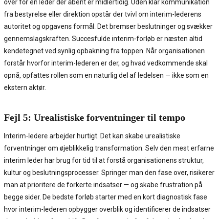
over for en leder der åbent er midlertidig. Uden klar kommunikation
fra bestyrelse eller direktion opstår der tvivl om interim-lederens
autoritet og opgavens formål. Det bremser beslutninger og svækker
gennemslagskraften. Succesfulde interim-forløb er næsten altid
kendetegnet ved synlig opbakning fra toppen. Når organisationen
forstår hvorfor interim-lederen er der, og hvad vedkommende skal
opnå, opfattes rollen som en naturlig del af ledelsen — ikke som en
ekstern aktør.
Fejl 5: Urealistiske forventninger til tempo
Interim-ledere arbejder hurtigt. Det kan skabe urealistiske
forventninger om øjeblikkelig transformation. Selv den mest erfarne
interim leder har brug for tid til at forstå organisationens struktur,
kultur og beslutningsprocesser. Springer man den fase over, risikerer
man at prioritere de forkerte indsatser — og skabe frustration på
begge sider. De bedste forløb starter med en kort diagnostisk fase
hvor interim-lederen opbygger overblik og identificerer de indsatser