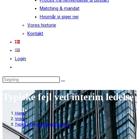
Proces fra henvendelse til opstart
Matching & mandat
Hvornår vi siger nej
Vores historie
Kontakt
Login
Typiske fejl ved interim ledelse
Hjem
>
Viden
>
Typiske fejl ved interim ledelse