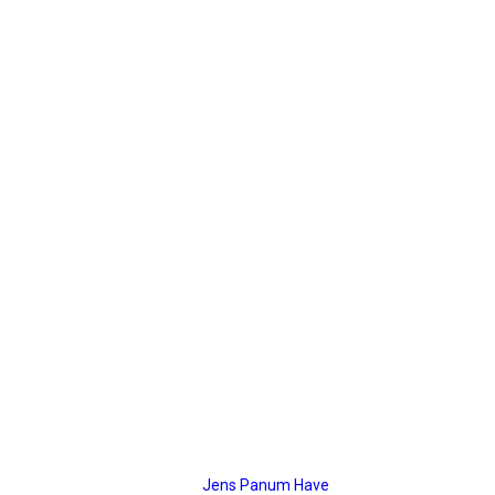
ESG artikler
ESG articles
panum
Musvitvej 4
6000 Kolding
CVR: 45374467
Mail:
Jens Panum Have