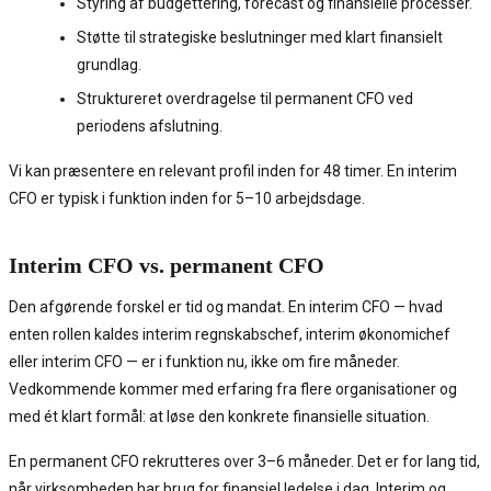
Styring af budgettering, forecast og finansielle processer.
Støtte til strategiske beslutninger med klart finansielt
grundlag.
Struktureret overdragelse til permanent CFO ved
periodens afslutning.
Vi kan præsentere en relevant profil inden for 48 timer. En interim
CFO er typisk i funktion inden for 5–10 arbejdsdage.
Interim CFO vs. permanent CFO
Den afgørende forskel er tid og mandat. En interim CFO — hvad
enten rollen kaldes interim regnskabschef, interim økonomichef
eller interim CFO — er i funktion nu, ikke om fire måneder.
Vedkommende kommer med erfaring fra flere organisationer og
med ét klart formål: at løse den konkrete finansielle situation.
En permanent CFO rekrutteres over 3–6 måneder. Det er for lang tid,
når virksomheden har brug for finansiel ledelse i dag. Interim og