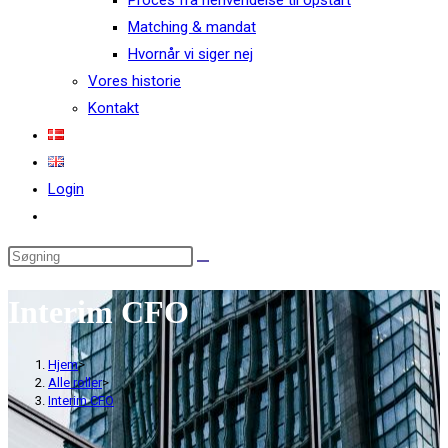
Proces fra henvendelse til opstart
Matching & mandat
Hvornår vi siger nej
Vores historie
Kontakt
Login
Interim CFO
Hjem
>
Alle roller
>
Interim CFO