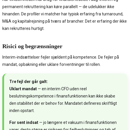
permanent rekruttering kan køre parallelt — de udelukker ikke
hinanden. De profiler vi matcher har typisk erfaring fra turnaround,
M&A og kapitalrejsning på tværs af brancher. Det er erfaring der ikke
kan rekrutteres hurtigt.
Risici og begrænsninger
Interim-indsættelser fejler sjældent på kompetence. De fejler på
mandat, opbakning eller uklare forventninger til rollen.
Tre fejl der går galt:
Uklart mandat
— en interim CFO uden reel
beslutningskompetence i finansfunktionen kan ikke skabe
den stabilitet der er behov for. Mandatet defineres skriftligt
inden opstart.
For sent indsat
— jo længere et vakuum i finansfunktionen
varer, desto større er risikoen for fejlbeslutninger og tab af